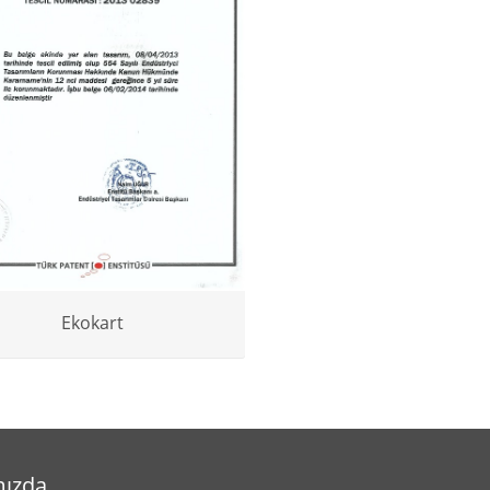
Ekokart
ızda